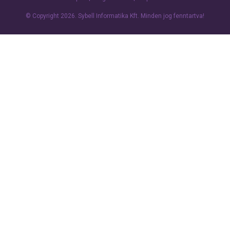
© Copyright 2026.
Sybell Informatika Kft.
Minden jog fenntartva!