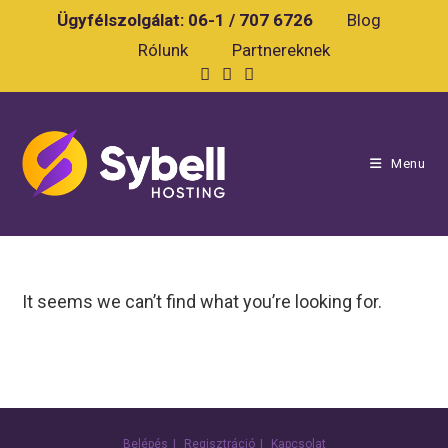
Skip
Ügyfélszolgálat:
06-1 / 707 6726
Blog
to
Rólunk
Partnereknek
content
Menu
It seems we can’t find what you’re looking for.
Belépés
Regisztráció
Kapcsolat