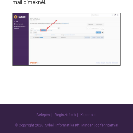
mail címeknél.
Belépés
Regisztráció
Kapcsolat
© Copyright 2026.
Sybell Informatika Kft.
Minden jog fenntartva!