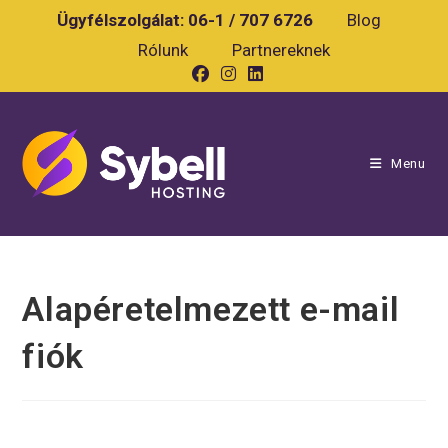
Skip
Ügyfélszolgálat:
06-1 / 707 6726
Blog
to
Rólunk
Partnereknek
content
Menu
Alapéretelmezett e-mail
fiók