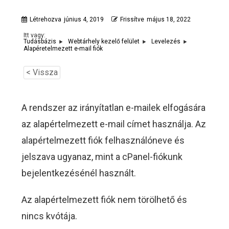
Létrehozva
június 4, 2019
Frissítve
május 18, 2022
Itt vagy:
Tudásbázis
Webtárhely kezelő felület
Levelezés
Alapéretelmezett e-mail fiók
< Vissza
A rendszer az irányítatlan e-mailek elfogására
az alapértelmezett e-mail címet használja. Az
alapértelmezett fiók felhasználóneve és
jelszava ugyanaz, mint a cPanel-fiókunk
bejelentkezésénél használt.
Az alapértelmezett fiók nem törölhető és
nincs kvótája.