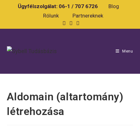
Skip
Ügyfélszolgálat:
06-1 / 707 6726
Blog
to
Rólunk
Partnereknek
content
Menu
Aldomain (altartomány)
létrehozása