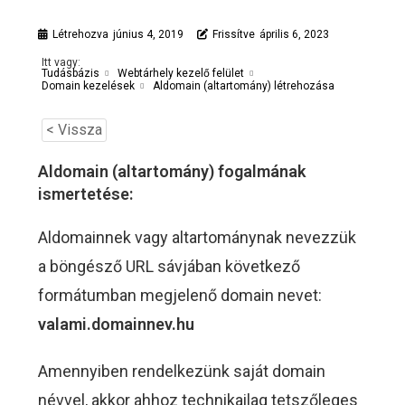
Létrehozva
június 4, 2019
Frissítve
április 6, 2023
Itt vagy:
Tudásbázis
Webtárhely kezelő felület
Aldomain (altartomány) létrehozása
Domain kezelések
< Vissza
Aldomain (altartomány) fogalmának
ismertetése:
Aldomainnek vagy altartománynak nevezzük
a böngésző URL sávjában következő
formátumban megjelenő domain nevet:
valami.domainnev.hu
Amennyiben rendelkezünk saját domain
névvel, akkor ahhoz technikailag tetszőleges