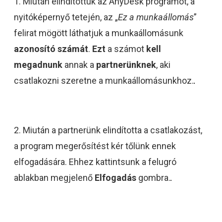
1. Miután elindítottuk az AnyDesk programot, a
nyitóképernyő tetején, az „
Ez a munkaállomás
”
felirat mögött láthatjuk a munkaállomásunk
azonosító számát
.
Ezt
a számot
kell
megadnunk
annak a
partnerünknek
, aki
csatlakozni szeretne a munkaállomásunkhoz.
2. Miután a partnerünk elindította a csatlakozást,
a program megerősítést kér tőlünk ennek
elfogadására. Ehhez kattintsunk a felugró
ablakban megjelenő
Elfogadás
gombra.