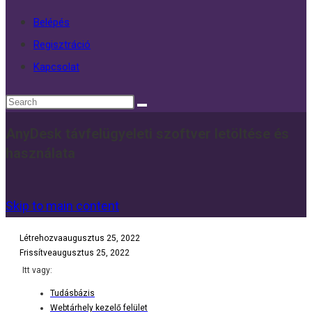
Belépés
Regisztráció
Kapcsolat
AnyDesk távfelügyeleti szoftver letöltése és
használata
Skip to main content
Létrehozva
augusztus 25, 2022
Frissítve
augusztus 25, 2022
Itt vagy:
Tudásbázis
Webtárhely kezelő felület