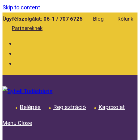
Skip to content
Ügyfélszolgálat:
06-1 / 707 6726
Blog
Rólunk
Partnereknek
Belépés
Regisztráció
Kapcsolat
Menu
Close