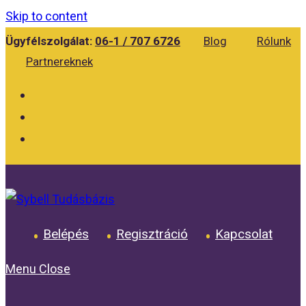
Skip to content
Ügyfélszolgálat:
06-1 / 707 6726
Blog
Rólunk
Partnereknek
Belépés
Regisztráció
Kapcsolat
Menu
Close