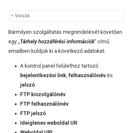
< Vissza
Bármilyen szolgáltatás megrendelését követően
egy „
Tárhely hozzáférési információk
” című
emailben küldjük ki a következő adatokat:
A kontrol panel felülethez tartozó
bejelentkezési link
,
felhasználónév
és
jelszó
FTP kiszolgálónév
FTP felhasználónév
FTP jelszó
Ideiglenes weboldal UR
Weboldal URL