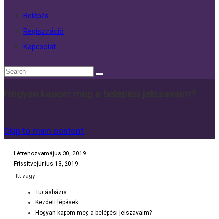
Belépés
Regisztráció
Kapcsolat
Hogyan kapom meg a belépési jelszavaim?
Skip to main content
Létrehozva
május 30, 2019
Frissítve
június 13, 2019
Itt vagy:
Tudásbázis
Kezdeti lépések
Hogyan kapom meg a belépési jelszavaim?