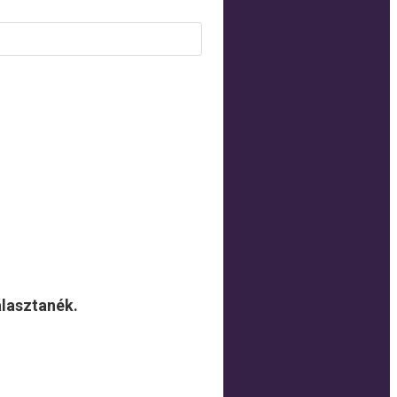
álasztanék.