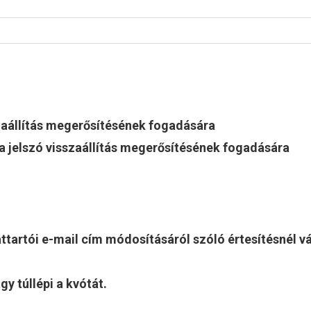
szaállítás megerősítésének fogadására
a jelszó visszaállítás megerősítésének fogadására
lattartói e-mail cím módosításáról szóló értesítésnél v
y túllépi a kvótát.