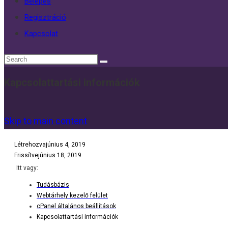
Belépés
Regisztráció
Kapcsolat
Kapcsolattartási információk
Skip to main content
Létrehozva
június 4, 2019
Frissítve
június 18, 2019
Itt vagy:
Tudásbázis
Webtárhely kezelő felület
cPanel általános beállítások
Kapcsolattartási információk