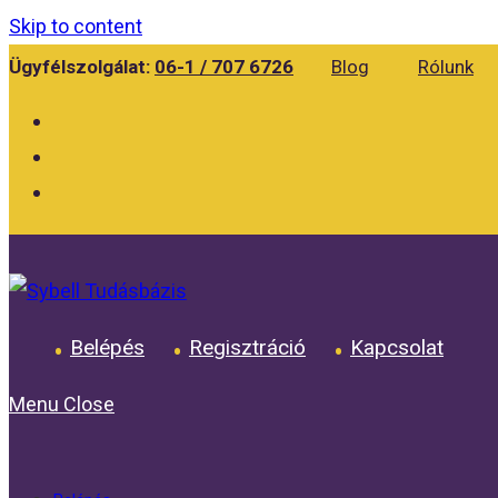
Skip to content
Ügyfélszolgálat:
06-1 / 707 6726
Blog
Rólunk
Belépés
Regisztráció
Kapcsolat
Menu
Close