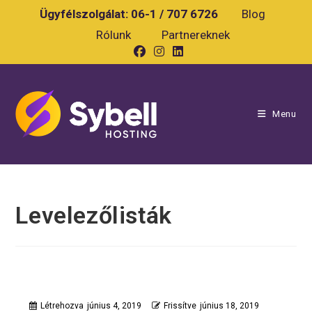
Skip
Ügyfélszolgálat:
06-1 / 707 6726
Blog
to
Rólunk
Partnereknek
content
Menu
Levelezőlisták
Létrehozva
június 4, 2019
Frissítve
június 18, 2019