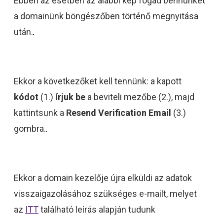
Ebben az esetben az alábbi kép fogad bennünket
a domainünk böngészőben történő megnyitása
után.
Ekkor a következőket kell tennünk: a kapott
kódot
(1.)
írjuk be
a beviteli mezőbe (2.), majd
kattintsunk a
Resend Verification Email
(3.)
gombra.
Ekkor a domain kezelője újra elküldi az adatok
visszaigazolásához szükséges e-mailt, melyet
az
ITT
található leírás alapján tudunk