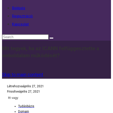
Belépés
Regisztráció
Kapcsolat
Mit tegyek, ha az ICANN felfüggesztette a
weboldalam működését?
Skip to main content
Létrehozva
április 27, 2021
Frissítve
április 27, 2021
Itt vagy:
Tudásbázis
Domain