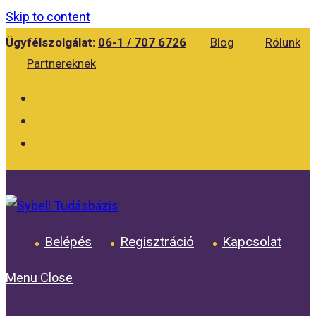
Skip to content
Ügyfélszolgálat:
06-1 / 707 6726
Blog
Rólunk
Partnereknek
Belépés
Regisztráció
Kapcsolat
Menu
Close