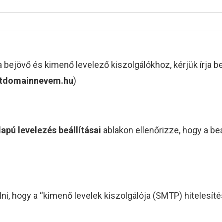
 a bejövő és kimenő levelező kiszolgálókhoz, kérjük írja b
atdomainnevem.hu
)
lapú levelezés beállításai
ablakon ellenőrizze, hogy a be
lni, hogy a “kimenő levelek kiszolgálója (SMTP) hitelesít