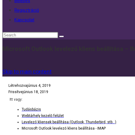
Belépés
Regisztráció
Kapcsolat
Microsoft Outlook levelező kliens beállítása – 
Skip to main content
Létrehozva
június 4, 2019
Frissítve
június 18, 2019
Itt vagy:
Tudásbázis
Webtárhely kezelő felület
Levelező kliensek beállítása (Outlook, Thunderbird, stb...)
Microsoft Outlook levelező kliens beállítása - IMAP