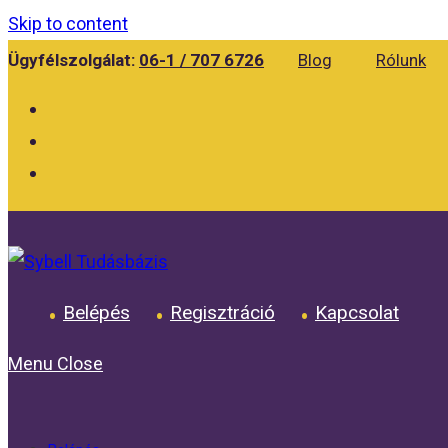
Skip to content
Ügyfélszolgálat:
06-1 / 707 6726
Blog
Rólunk
Belépés
Regisztráció
Kapcsolat
Menu
Close