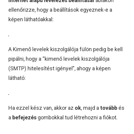
Internet alapú levelezés beállításai
ablakon
ellenőrizze, hogy a beállítások egyeznek-e a
képen láthatóakkal:
A Kimenő levelek kiszolgálója fülön pedig be kell
pipálni, hogy a “kimenő levelek kiszolgálója
(SMTP) hitelesítést igényel”, ahogy a képen
látható:
Ha ezzel kész van, akkor az
ok
, majd a
tovább
és
a
befejezés
gombokkal tud létrehozni a fiókot.