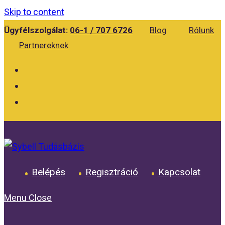
Skip to content
Ügyfélszolgálat:
06-1 / 707 6726
Blog
Rólunk
Partnereknek
Belépés
Regisztráció
Kapcsolat
Menu
Close