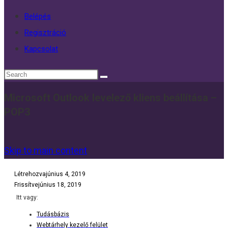
Belépés
Regisztráció
Kapcsolat
Microsoft Outlook levelező kliens beállítása –
POP3
Skip to main content
Létrehozva
június 4, 2019
Frissítve
június 18, 2019
Itt vagy:
Tudásbázis
Webtárhely kezelő felület