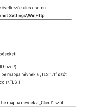
 következő kulcs esetén:
et Settings\WinHttp
épéseket:
l hozni!):
d be mappa névnek a „TLS 1.1” szót.
ols\TLS 1.1
d be mappa névnek a „Client” szót.