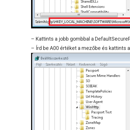
– Kattints a jobb gombbal a DefaultSecureP
– Írd be A00 értéket a mezőbe és kattints