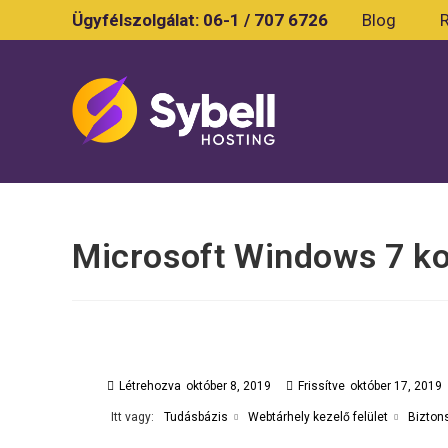
Skip
Ügyfélszolgálat:
06-1 / 707 6726
Blog
to
content
Microsoft Windows 7 ko
Létrehozva
október 8, 2019
Frissítve
október 17, 2019
Itt vagy:
Tudásbázis
Webtárhely kezelő felület
Bizton