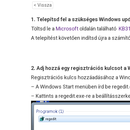
< Vissza
1. Telepítsd fel a szükséges Windows up
Töltsd le a
Microsoft
oldalán található
KB3
A telepítést követően indítsd újra a számít
2. Adj hozzá egy regisztrációs kulcsot 
Regisztrációs kulcs hozzáadásához a Wind
– A Windows Start menüben írd be regedit
– Kattints a regedit.exe-re a beállítássze