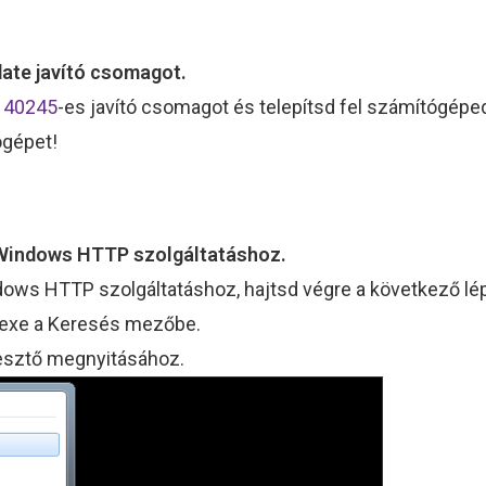
date javító csomagot.
140245
-es javító csomagot és telepítsd fel számítógépe
ógépet!
a Windows HTTP szolgáltatáshoz.
ows HTTP szolgáltatáshoz, hajtsd végre a következő lé
.exe a Keresés mezőbe.
rkesztő megnyitásához.