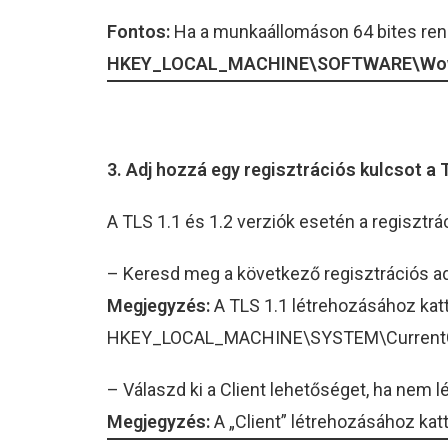
Fontos:
Ha a munkaállomáson 64 bites rends
HKEY_LOCAL_MACHINE\SOFTWARE\Wow643
3. Adj hozzá egy regisztrációs kulcsot a
A TLS 1.1 és 1.2 verziók esetén a regiszt
– Keresd meg a következő regisztrációs adatb
Megjegyzés:
A TLS 1.1 létrehozásához katt
HKEY_LOCAL_MACHINE\SYSTEM\CurrentCon
– Válaszd ki a Client lehetőséget, ha nem lé
Megjegyzés:
A „Client” létrehozásához kat