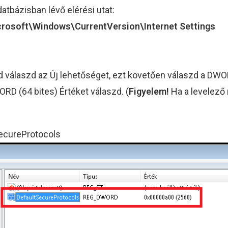
tbázisban lévő elérési utat:
oft\Windows\CurrentVersion\Internet Settings
jd válaszd az Új lehetőséget, ezt követően válaszd a DWOR
D (64 bites) Értéket válaszd. (
Figyelem!
Ha a levelező
ecureProtocols