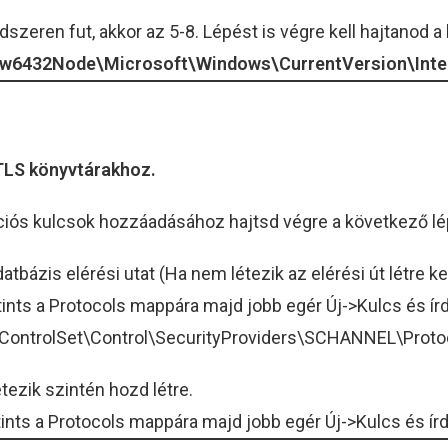
zeren fut, akkor az 5-8. Lépést is végre kell hajtanod a
2Node\Microsoft\Windows\CurrentVersion\Intern
 TLS könyvtárakhoz.
rációs kulcsok hozzáadásához hajtsd végre a következő l
ázis elérési utat (Ha nem létezik az elérési út létre kel
ints a Protocols mappára majd jobb egér Új->Kulcs és ír
trolSet\Control\SecurityProviders\SCHANNEL\Protoc
tezik szintén hozd létre.
tints a Protocols mappára majd jobb egér Új->Kulcs és ír