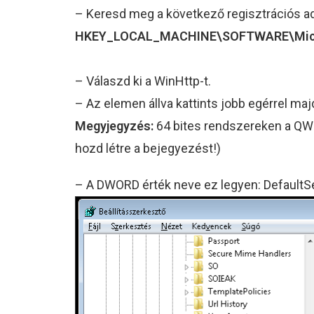
– Keresd meg a következő regisztrációs ada
HKEY_LOCAL_MACHINE\SOFTWARE\Micros
– Válaszd ki a WinHttp-t.
– Az elemen állva kattints jobb egérrel ma
Megyjegyzés:
64 bites rendszereken a QWOR
hozd létre a bejegyezést!)
– A DWORD érték neve ez legyen: DefaultS