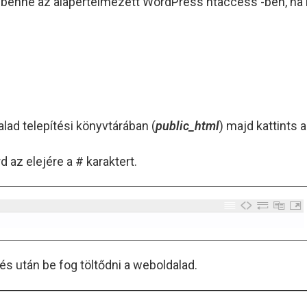
s benne az alapértelmezett WordPress htaccess -ben, ha m
ldalad telepítési könyvtárában (
public_html
) majd kattints 
 az elejére a # karaktert.
és után be fog töltődni a weboldalad.