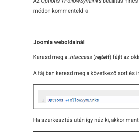
Az
Options +FollowSymlinks
beállítás ninc
módon kommenteld ki.
Joomla weboldalnál
Keresd meg a
.htaccess
(
rejtett
) fájlt az o
A fájlban keresd meg a következő sort és írd
Ha szerkesztés után így néz ki, akkor ment