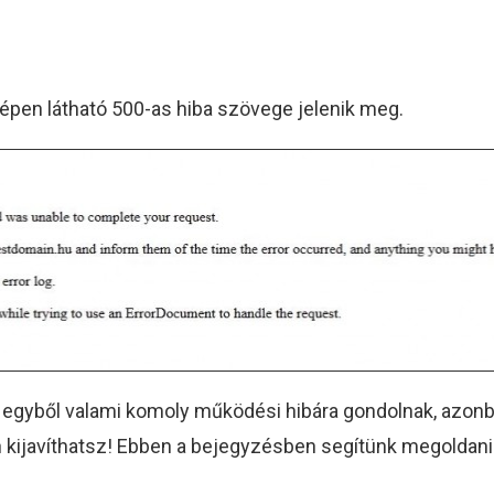
képen látható 500-as hiba szövege jelenik meg.
va egyből valami komoly működési hibára gondolnak, azon
 kijavíthatsz! Ebben a bejegyzésben segítünk megoldani 