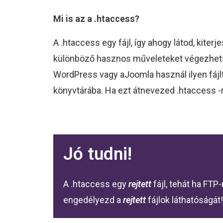
Mi is az a .htaccess?
A .htaccess egy fájl, így ahogy látod, kiter
különböző hasznos műveleteket végezhetsz e
WordPress vagy aJoomla használ ilyen fájlt,
könyvtárába. Ha ezt átnevezed .htaccess -r
Jó tudni!
A .htaccess egy
rejtett
fájl, tehát ha FT
engedélyezd a
rejtett
fájlok láthatóságát!