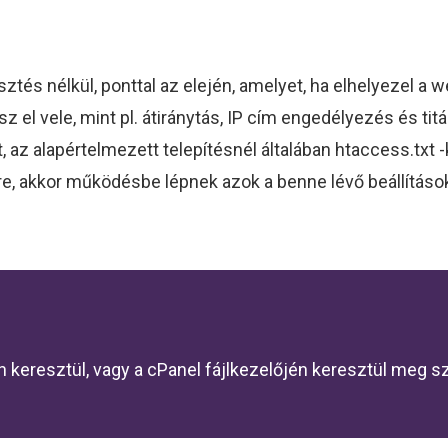
jesztés nélkül, ponttal az elején, amelyet, ha elhelyezel a
l vele, mint pl. átiránytás, IP cím engedélyezés és titá
 az alapértelmezett telepítésnél általában htaccess.txt -
e, akkor működésbe lépnek azok a benne lévő beállítások,
P-n keresztül, vagy a cPanel fájlkezelőjén keresztül meg 