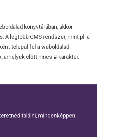
 weboldalad könyvtárában, akkor
s. A legtöbb CMS rendszer, mint pl. a
ként települ fel a weboldalad
 amelyek előtt nincs # karakter.
szeretnéd találni, mindenképpen