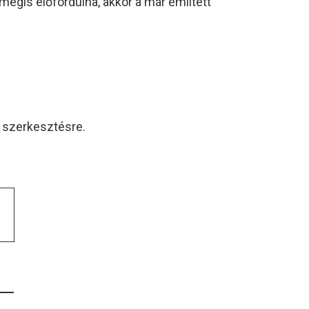
égis előfordulna, akkor a már említett
a szerkesztésre.