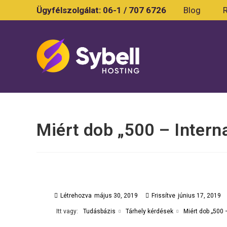
Skip
Ügyfélszolgálat:
06-1 / 707 6726
Blog
to
content
Miért dob „500 – Intern
Létrehozva
május 30, 2019
Frissítve
június 17, 2019
Itt vagy:
Miért dob „500 
Tudásbázis
Tárhely kérdések