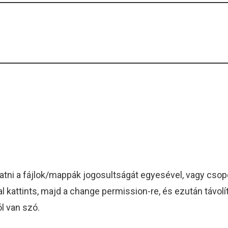
.
atni a fájlok/mappák jogosultságát egyesével, vagy csop
l kattints, majd a change permission-re, és ezután távolít
ól van szó.