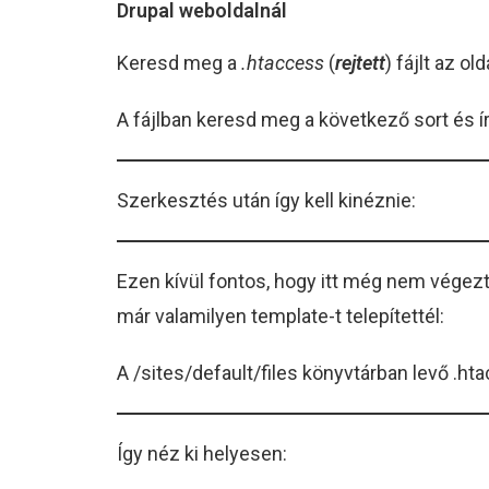
Drupal weboldalnál
Keresd meg a
.htaccess
(
rejtett
) fájlt az o
A fájlban keresd meg a következő sort és írd
Szerkesztés után így kell kinéznie:
Ezen kívül fontos, hogy itt még nem végezté
már valamilyen template-t telepítettél:
A /sites/default/files könyvtárban levő .hta
Így néz ki helyesen: