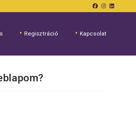
s
Regisztráció
Kapcsolat
weblapom?