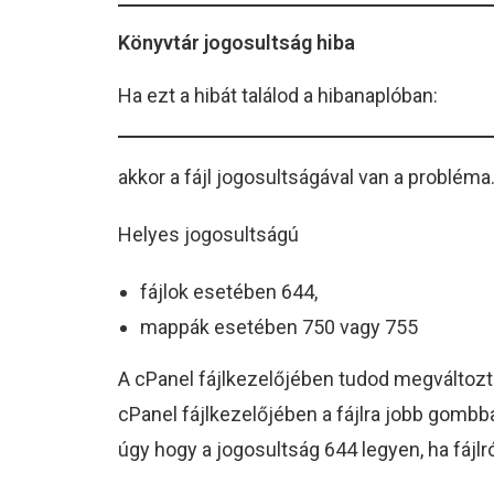
Könyvtár jogosultság hiba
Ha ezt a hibát találod a hibanaplóban:
akkor a fájl jogosultságával van a probléma
Helyes jogosultságú
fájlok esetében 644,
mappák esetében 750 vagy 755
A cPanel fájlkezelőjében tudod megváltozt
cPanel fájlkezelőjében a fájlra jobb gombba
úgy hogy a jogosultság 644 legyen, ha fájlr