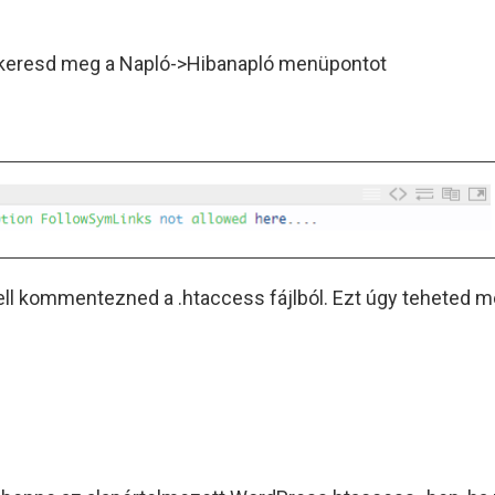
és keresd meg a Napló->Hibanapló menüpontot
kell kommentezned a .htaccess fájlból. Ezt úgy teheted m