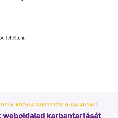
d feltölteni:
 FOGLALKOZNI A WORDPRESS OLDALADDAL?
k weboldalad
karbantartását