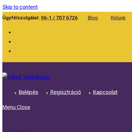
Skip to content
Ügyfélszolgálat:
06-1 / 707 6726
Blog
Rólunk
Belépés
Regisztráció
Kapcsolat
Menu
Close