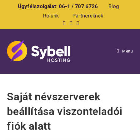
Skip
Ügyfélszolgálat:
06-1 / 707 6726
Blog
to
Rólunk
Partnereknek
content
Menu
Saját névszerverek
beállítása viszonteladói
fiók alatt