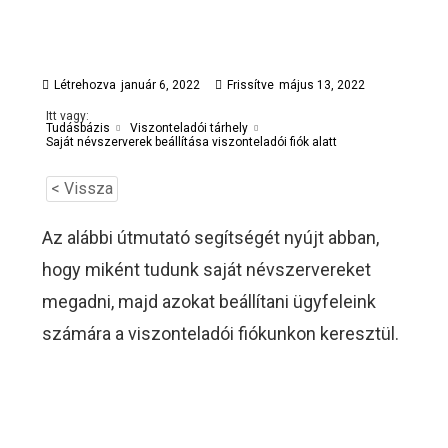
Létrehozva
január 6, 2022
Frissítve
május 13, 2022
Itt vagy:
Tudásbázis
Viszonteladói tárhely
Saját névszerverek beállítása viszonteladói fiók alatt
< Vissza
Az alábbi útmutató segítségét nyújt abban,
hogy miként tudunk saját névszervereket
megadni, majd azokat beállítani ügyfeleink
számára a viszonteladói fiókunkon keresztül.