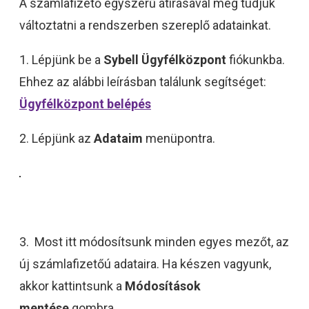
A számlafizető egyszerű átírásával meg tudjuk
változtatni a rendszerben szereplő adatainkat.
1. Lépjünk be a
Sybell Ügyfélközpont
fiókunkba.
Ehhez az alábbi leírásban találunk segítséget:
Ügyfélközpont belépés
2. Lépjünk az
Adataim
menüpontra.
3. Most itt módosítsunk minden egyes mezőt, az
új számlafizetőú adataira. Ha készen vagyunk,
akkor kattintsunk a
Módosítások
mentése
gombra.