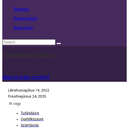
Belépés
Regisztráció
Kapcsolat
Számlafizető váltás
Skip to main content
Létrehozva
július 19, 2022
Frissítve
június 24, 2025
Itt vagy:
Tudásbázis
Ügyfélközpont
Számlázás