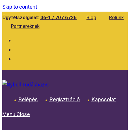
Skip to content
Ügyfélszolgálat:
06-1 / 707 6726
Blog
Rólunk
Partnereknek
Belépés
Regisztráció
Kapcsolat
Menu
Close