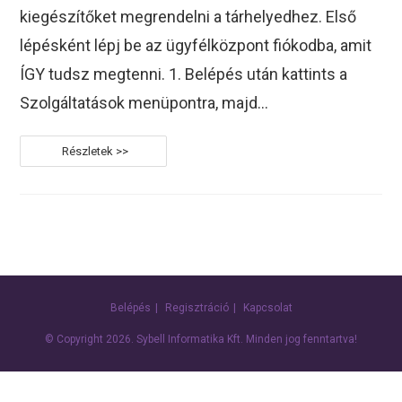
kiegészítőket megrendelni a tárhelyedhez. Első
lépésként lépj be az ügyfélközpont fiókodba, amit
ÍGY tudsz megtenni. 1. Belépés után kattints a
Szolgáltatások menüpontra, majd…
Segítség
A
További
Kiegészítő
Megrendeléséhez
Belépés
Regisztráció
Kapcsolat
© Copyright 2026.
Sybell Informatika Kft.
Minden jog fenntartva!