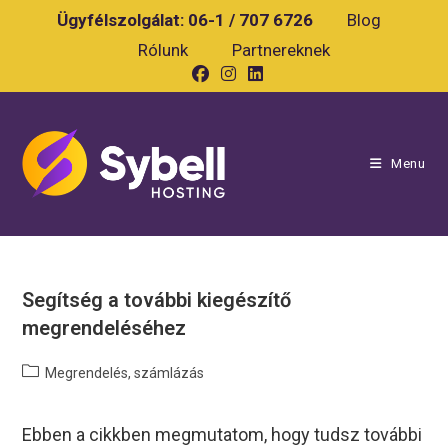
Skip
Ügyfélszolgálat:
06-1 / 707 6726
Blog
to
Rólunk
Partnereknek
content
Menu
Segítség a további kiegészítő
megrendeléséhez
Post
Megrendelés, számlázás
category:
Ebben a cikkben megmutatom, hogy tudsz további