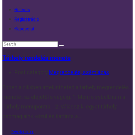
Belépés
Regisztráció
Kapcsolat
Tárhely rendelés menete
Post category:
Megrendelés, számlázás
Ebben a cikkben áttekintheted a tárhely megrendelés
menetét az elejétől a végéig. 1. Menj a sybell.hu-n a
Tárhely menüpontra. 2. Válassz ki egyet tárhely
csomagjaink közül és kattints a…