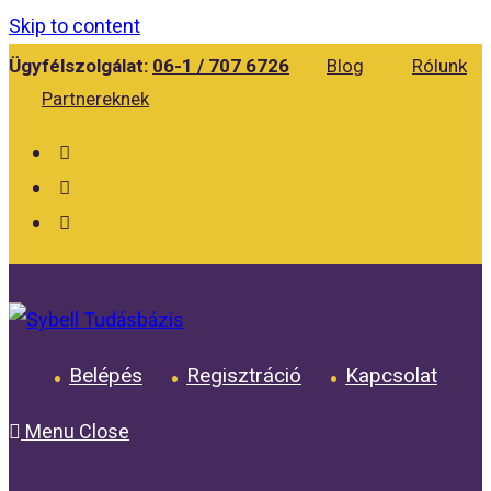
Skip to content
Ügyfélszolgálat:
06-1 / 707 6726
Blog
Rólunk
Partnereknek
Belépés
Regisztráció
Kapcsolat
Menu
Close