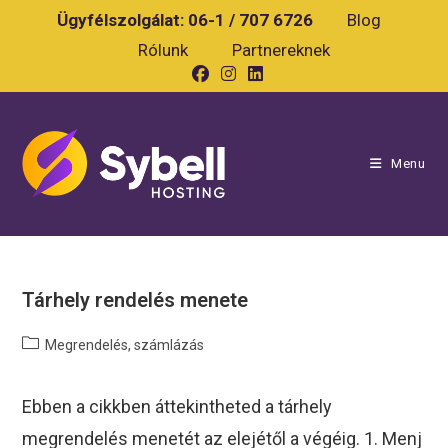
Skip
Ügyfélszolgálat:
06-1 / 707 6726
Blog
to
Rólunk
Partnereknek
content
Menu
Tárhely rendelés menete
Post
Megrendelés, számlázás
category:
Ebben a cikkben áttekintheted a tárhely
megrendelés menetét az elejétől a végéig. 1. Menj