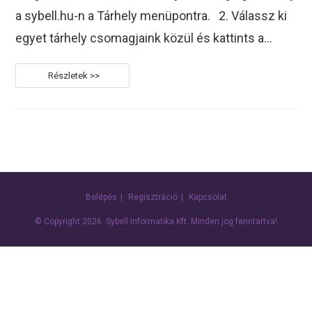
a sybell.hu-n a Tárhely menüpontra. 2. Válassz ki
egyet tárhely csomagjaink közül és kattints a…
Tárhely
Rendelés
Menete
Belépés
Regisztráció
Kapcsolat
© Copyright 2026.
Sybell Informatika Kft.
Minden jog fenntartva!