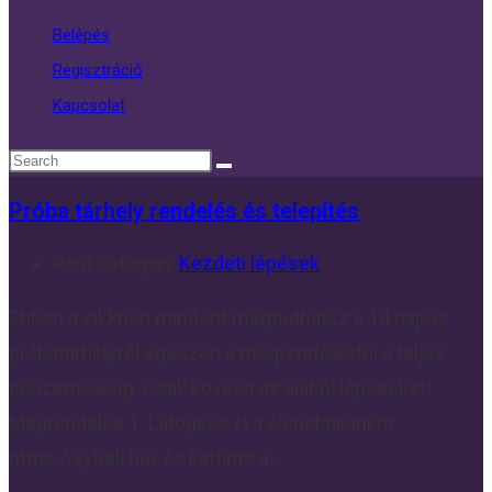
Belépés
Regisztráció
Kapcsolat
Próba tárhely rendelés és telepítés
Post category:
Kezdeti lépések
Ebben a cikkben mindent megtudhatsz a 14 napos
próbatárhelyről egészen a megrendeléstől a teljes
beüzemelésig. Csak kövesd az alábbi lépéseket!
Megrendelés 1. Látogass el a weboldalunkra:
https://sybell.hu/ és kattints a…