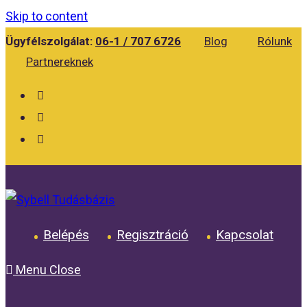
Skip to content
Ügyfélszolgálat:
06-1 / 707 6726
Blog
Rólunk
Partnereknek
Belépés
Regisztráció
Kapcsolat
Menu
Close