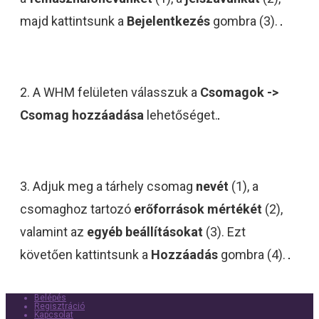
majd kattintsunk a
Bejelentkezés
gombra (3).
2. A WHM felületen válasszuk a
Csomagok ->
Csomag hozzáadása
lehetőséget.
3. Adjuk meg a tárhely csomag
nevét
(1), a
csomaghoz tartozó
erőforrások mértékét
(2),
valamint az
egyéb beállításokat
(3). Ezt
követően kattintsunk a
Hozzáadás
gombra (4).
Belépés
Regisztráció
Kapcsolat