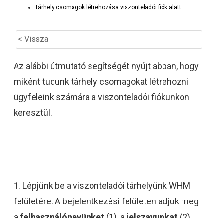
Tárhely csomagok létrehozása viszonteladói fiók alatt
< Vissza
Az alábbi útmutató segítségét nyújt abban, hogy
miként tudunk tárhely csomagokat létrehozni
ügyfeleink számára a viszonteladói fiókunkon
keresztül.
1. Lépjünk be a viszonteladói tárhelyünk WHM
felületére. A bejelentkezési felületen adjuk meg
a
felhasználónevünket
(1), a
jelszavunkat
(2),