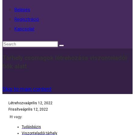
Belépés
Regisztráció
Kapcsolat
Tárhely csomagok létrehozása viszonteladói
fiók alatt
Skip to main content
Létrehozva
április 12, 2022
Frissítve
április 12, 2022
Itt vagy:
Tudásbázis
Viszonteladói tárhely