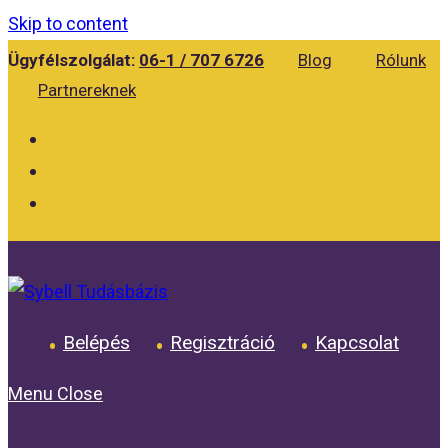
Skip to content
Ügyfélszolgálat:
06-1 / 707 6726
Blog
Rólunk
Partnereknek
Belépés
Regisztráció
Kapcsolat
Menu
Close