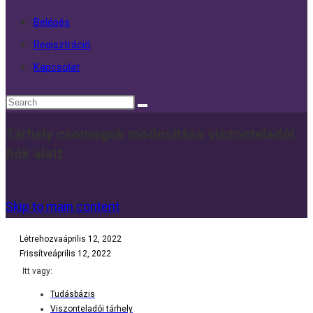
Belépés
Regisztráció
Kapcsolat
Tárhely csomagok módosítása viszonteladói
fiók alatt
Skip to main content
Létrehozva
április 12, 2022
Frissítve
április 12, 2022
Itt vagy:
Tudásbázis
Viszonteladói tárhely