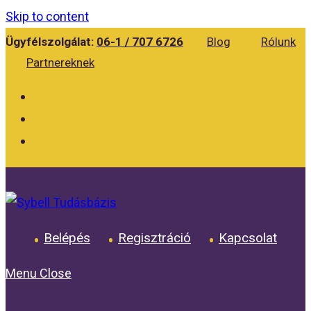
Skip to content
Ügyfélszolgálat:
06-1 / 707 6726
Blog
Rólunk
Partnereknek
Belépés
Regisztráció
Kapcsolat
Menu
Close