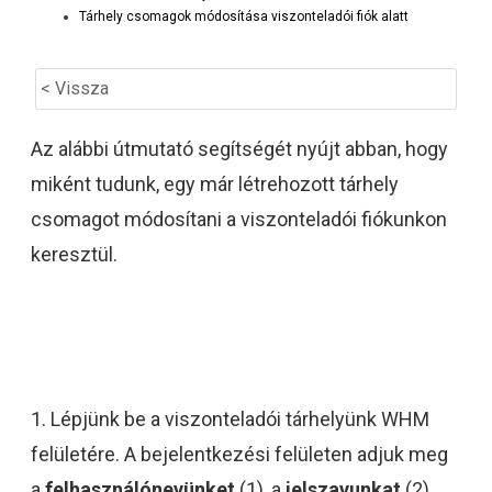
Tárhely csomagok módosítása viszonteladói fiók alatt
< Vissza
Az alábbi útmutató segítségét nyújt abban, hogy
miként tudunk, egy már létrehozott tárhely
csomagot módosítani a viszonteladói fiókunkon
keresztül.
1. Lépjünk be a viszonteladói tárhelyünk WHM
felületére. A bejelentkezési felületen adjuk meg
a
felhasználónevünket
(1), a
jelszavunkat
(2),