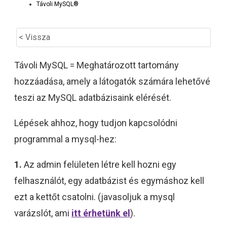
Távoli MySQL®
< Vissza
Távoli MySQL = Meghatározott tartomány
hozzáadása, amely a látogatók számára lehetővé
teszi az MySQL adatbázisaink elérését.
Lépések ahhoz, hogy tudjon kapcsolódni
programmal a mysql-hez:
1.
Az admin felületen létre kell hozni egy
felhasználót, egy adatbázist és egymáshoz kell
ezt a kettőt csatolni. (javasoljuk a mysql
varázslót, ami
itt érhetünk el
).