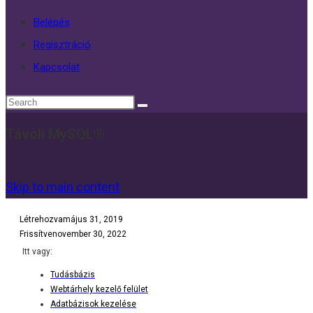
Belépés
Regisztráció
Kapcsolat
Távoli MySQL®
Skip to main content
Létrehozva
május 31, 2019
Frissítve
november 30, 2022
Itt vagy:
Tudásbázis
Webtárhely kezelő felület
Adatbázisok kezelése