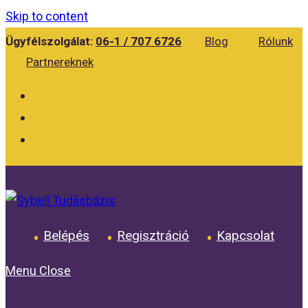
Skip to content
Ügyfélszolgálat:
06-1 / 707 6726
Blog
Rólunk
Partnereknek
Belépés
Regisztráció
Kapcsolat
Menu
Close