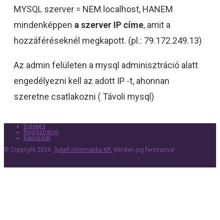
MYSQL szerver = NEM localhost, HANEM
mindenképpen
a szerver IP címe
, amit a
hozzáféréseknél megkapott. (pl.: 79.172.249.13)
Az admin felületen a mysql adminisztráció alatt
engedélyezni kell az adott IP -t, ahonnan
szeretne csatlakozni ( Távoli mysql)
Belépés
Regisztráció
Kapcsolat
© Copyright 2026.
Sybell Informatika Kft.
Minden jog fenntartva!