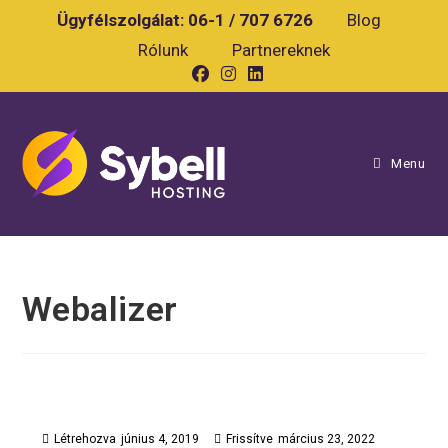
Skip
Ügyfélszolgálat:
06-1 / 707 6726
Blog
to
Rólunk
Partnereknek
content
Menu
Webalizer
Létrehozva
június 4, 2019
Frissítve
március 23, 2022