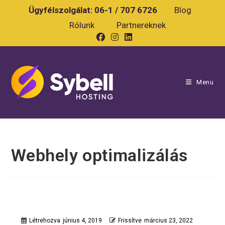
Skip
Ügyfélszolgálat:
06-1 / 707 6726
Blog
to
Rólunk
Partnereknek
content
Menu
Webhely optimalizálás
Létrehozva
június 4, 2019
Frissítve
március 23, 2022