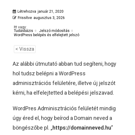
Létrehozva
január 21, 2020
Frissítve
augusztus 3, 2026
Itt vagy:
Tudásbázis
Jelszó módosítás
WordPress belépés és elfelejtett jelszó
< Vissza
Az alábbi útmutató abban tud segíteni, hogy
hol tudsz belépni a WordPress
adminisztrációs felületére, illetve új jelszót
kérni, ha elfelejtetted a belépési jelszavad.
WordPres Adminisztrációs felületét mindig
úgy éred el, hogy beírod a Domain neved a
böngészőbe pl. „
https://domainneved.hu
”