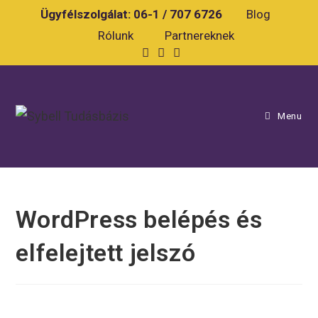
Skip
Ügyfélszolgálat:
06-1 / 707 6726
Blog
to
Rólunk
Partnereknek
content
Menu
WordPress belépés és
elfelejtett jelszó