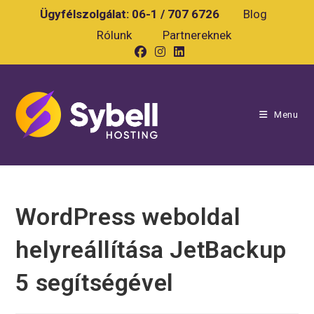
Skip
Ügyfélszolgálat:
06-1 / 707 6726
Blog
to
Rólunk
Partnereknek
content
Menu
WordPress weboldal
helyreállítása JetBackup
5 segítségével