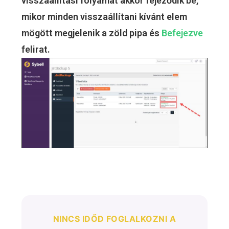
visszaállítási folyamat akkor fejeződik be,
mikor minden visszaállítani kívánt elem
mögött megjelenik a zöld pipa és
Befejezve
felirat.
NINCS IDŐD FOGLALKOZNI A