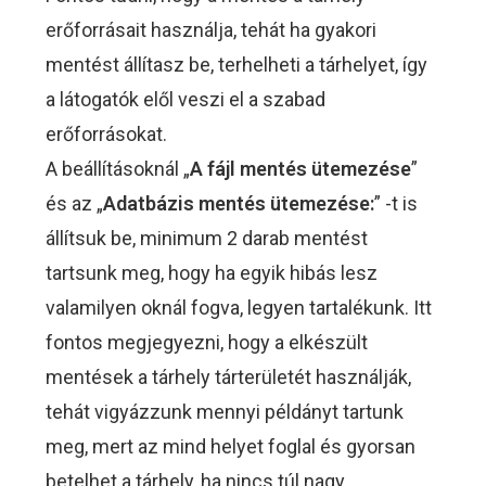
erőforrásait használja, tehát ha gyakori
mentést állítasz be, terhelheti a tárhelyet, így
a látogatók elől veszi el a szabad
erőforrásokat.
A beállításoknál „
A fájl mentés ütemezése
”
és az „
Adatbázis mentés ütemezése:
” -t is
állítsuk be, minimum 2 darab mentést
tartsunk meg, hogy ha egyik hibás lesz
valamilyen oknál fogva, legyen tartalékunk. Itt
fontos megjegyezni, hogy a elkészült
mentések a tárhely tárterületét használják,
tehát vigyázzunk mennyi példányt tartunk
meg, mert az mind helyet foglal és gyorsan
betelhet a tárhely, ha nincs túl nagy