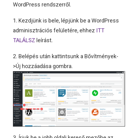
WordPress rendszerről.
1. Kezdjünk is bele, lépjünk be a WordPress
adminisztrációs felületére, ehhez
ITT
TALÁLSZ
leírást.
2. Belépés után kattintsunk a Bővítmények-
>Új hozzáadása gombra.
3. Írjuk be a jobb oldali kereső mezőbe az