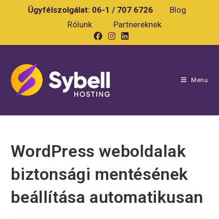
Skip
Ügyfélszolgálat:
06-1 / 707 6726
Blog
to
Rólunk
Partnereknek
content
Menu
WordPress weboldalak
biztonsági mentésének
beállítása automatikusan