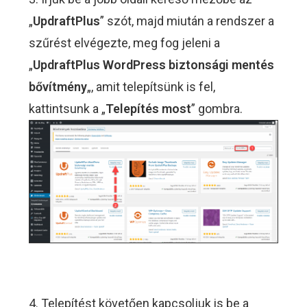
„
UpdraftPlus
” szót, majd miután a rendszer a
szűrést elvégezte, meg fog jeleni a
„
UpdraftPlus WordPress biztonsági mentés
bővítmény
„, amit telepítsünk is fel,
kattintsunk a „
Telepítés most
” gombra.
4. Telepítést követően kapcsoljuk is be a