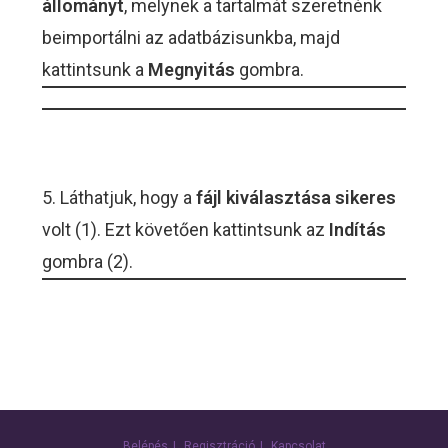
állományt
, melynek a tartalmát szeretnénk
beimportálni az adatbázisunkba, majd
kattintsunk a
Megnyitás
gombra.
5. Láthatjuk, hogy a
fájl kiválasztása sikeres
volt (1). Ezt követően kattintsunk az
Indítás
gombra (2).
Belépés
Regisztráció
Kapcsolat