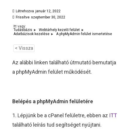
Létrehozva
január 12, 2022
Frissítve
szeptember 30, 2022
Itt vagy:
Tudásbázis
Webtárhely kezelő felület
A phpMyAdmin felület ismertetése
Adatbázisok kezelése
< Vissza
Az alábbi linken található útmutató bemutatja
a phpMyAdmin felület működését.
Belépés a phpMyAdmin felületére
1. Lépjünk be a cPanel felületre, ebben az
ITT
található leírás tud segítséget nyújtani.