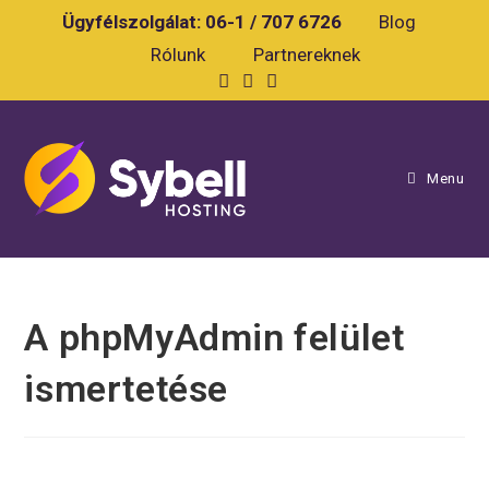
Skip
Ügyfélszolgálat:
06-1 / 707 6726
Blog
to
Rólunk
Partnereknek
content
Menu
A phpMyAdmin felület
ismertetése