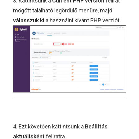
3. Kattintsunk a
Current PHP version
felirat
mögött található legördülő menüre, majd
válasszuk ki
a használni kívánt PHP verziót.
4. Ezt követően kattintsunk a
Beállítás
aktuálisként
feliratra.