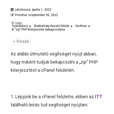
Létrehozva
április 1, 2022
Frissítve
szeptember 30, 2022
Itt vagy:
Tudásbázis
Webtárhely kezelő felület
Szoftver
A "zip" PHP kiterjesztés bekapcsolása
< Vissza
Az alábbi útmutató segítséget nyújt abban,
hogy miként tudjuk bekapcsolni a „
zip
” PHP
kiterjesztést a cPanel felületén.
1. Lépjünk be a cPanel felületre, ebben az
ITT
található leírás tud segítséget nyújtani.