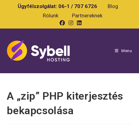
Skip
Ügyfélszolgálat:
06-1 / 707 6726
Blog
to
Rólunk
Partnereknek
content
Menu
A „zip” PHP kiterjesztés
bekapcsolása