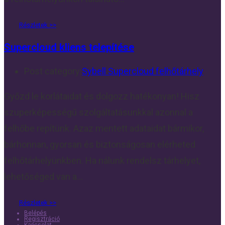
Supercloud kliens telepítése
Post category:
Sybell Supercloud felhőtárhely
Győzd le korlátaidat és dolgozz hatékonyan! Hisz
szuperképességű szolgáltatásunkkal azonnal a
felhőbe repítünk. Azaz mentett adataidat bármikor,
bárhonnan, gyorsan és biztonságosan elérheted
felhőtárhelyünkben. Ha nálunk rendelsz tárhelyet,
lehetőséged van a…
Belépés
Regisztráció