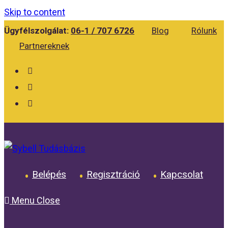
Skip to content
Ügyfélszolgálat:
06-1 / 707 6726
Blog
Rólunk
Partnereknek
Belépés
Regisztráció
Kapcsolat
Menu
Close