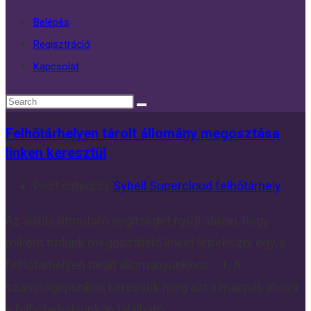
Belépés
Regisztráció
Kapcsolat
Felhőtárhelyen tárolt állomány megosztása
linken keresztül
Post category:
Sybell Supercloud felhőtárhely
Az alábbi útmutató segítségét nyújt abban, hogy
miként tudunk megosztható linket létrehozni egy, a
felhőtárhelyen tárolt állományunkhoz. 1. A
számítógépünkön keressük meg azt a mappát, ahová
a felhőtárhelyünkön található…