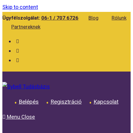
Skip to content
Ügyfélszolgálat:
06-1 / 707 6726
Blog
Rólunk
Partnereknek
Belépés
Regisztráció
Kapcsolat
Menu
Close