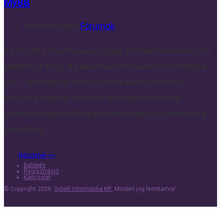
MyBB
Post category:
Fórumok
Az myBB-t a Softaculous Apps Installer-en keresztül
találhatjuk meg. Az alkalmazást kiválasztva láthatjuk
a(z)... értékelése verzió száma kiadás dátuma
helyszükséglete szoftver támogatása leírása
jellemzői képernyőképei demó oldala ..és elérhető a...
telepítése…
Belépés
Regisztráció
Kapcsolat
© Copyright 2026.
Sybell Informatika Kft.
Minden jog fenntartva!