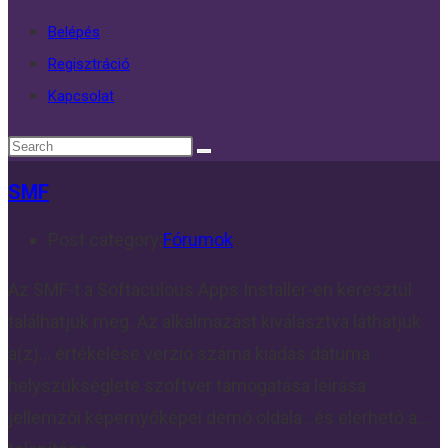
Belépés
Regisztráció
Kapcsolat
SMF
Post category:
Fórumok
Az SMF-t a Softaculous Apps Installer-en keresztül
találhatjuk meg. Az alkalmazást kiválasztva láthatjuk
a(z)... értékelése verzió száma kiadás dátuma
helyszükséglete szoftver támogatása leírása
jellemzői képernyőképei demó oldala ..és elérhető a...