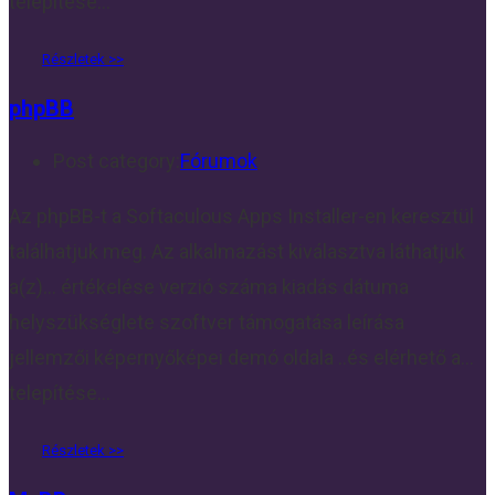
telepítése…
phpBB
Post category:
Fórumok
Az phpBB-t a Softaculous Apps Installer-en keresztül
találhatjuk meg. Az alkalmazást kiválasztva láthatjuk
a(z)... értékelése verzió száma kiadás dátuma
helyszükséglete szoftver támogatása leírása
jellemzői képernyőképei demó oldala ..és elérhető a...
telepítése…