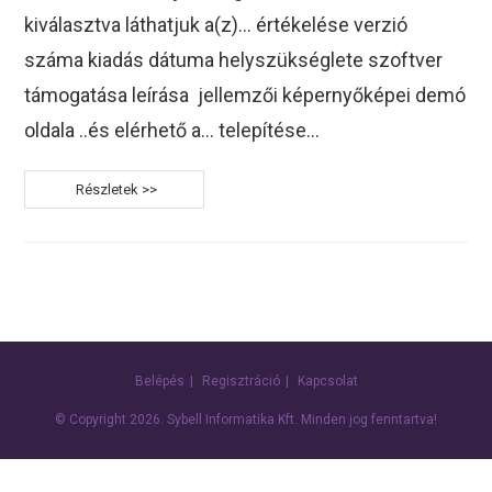
kiválasztva láthatjuk a(z)... értékelése verzió
száma kiadás dátuma helyszükséglete szoftver
támogatása leírása jellemzői képernyőképei demó
oldala ..és elérhető a... telepítése…
Dolphin
Belépés
Regisztráció
Kapcsolat
© Copyright 2026.
Sybell Informatika Kft.
Minden jog fenntartva!