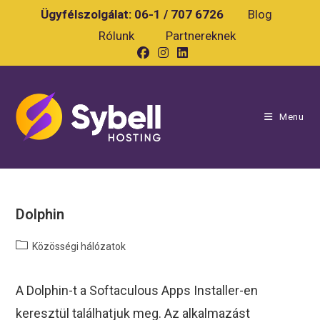
Skip
Ügyfélszolgálat:
06-1 / 707 6726
Blog
to
Rólunk
Partnereknek
content
Menu
Dolphin
Post
Közösségi hálózatok
category:
A Dolphin-t a Softaculous Apps Installer-en
keresztül találhatjuk meg. Az alkalmazást