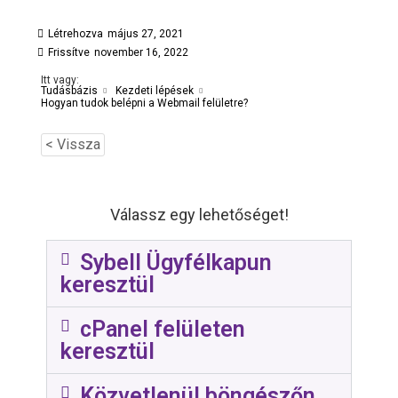
Létrehozva
május 27, 2021
Frissítve
november 16, 2022
Itt vagy:
Tudásbázis
Kezdeti lépések
Hogyan tudok belépni a Webmail felületre?
< Vissza
Válassz egy lehetőséget!
Sybell Ügyfélkapun
keresztül
cPanel felületen
keresztül
Közvetlenül böngészőn