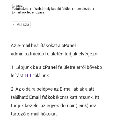
Itt vagy:
Tudásbázis
Webtárhely kezelő felület
Levelezés
E-mail fiók létrehozása
< Vissza
Az e-mail beállításokat a
cPanel
adminisztrációs felületén tudjuk elvégezni.
1. Lépjünk be a
cPanel
felületre erről bővebb
leírást
ITT
találunk.
2. Az oldalra belépve az E-mail ablak alatt
található
Email fiókok
ikonra kattintsunk. Itt
tudjuk kezelni az egyes domain(jeink)hez
tartozó e-mail fiókokat.