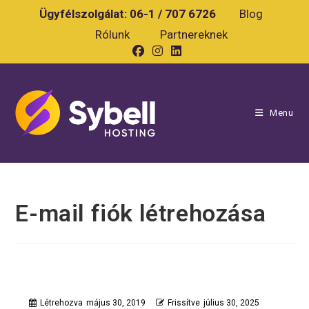
Skip
Ügyfélszolgálat:
06-1 / 707 6726
Blog
to
Rólunk
Partnereknek
content
Menu
E-mail fiók létrehozása
Létrehozva
május 30, 2019
Frissítve
július 30, 2025