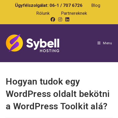
Skip
Ügyfélszolgálat:
06-1 / 707 6726
Blog
to
Rólunk
Partnereknek
content
Menu
Hogyan tudok egy
WordPress oldalt bekötni
a WordPress Toolkit alá?