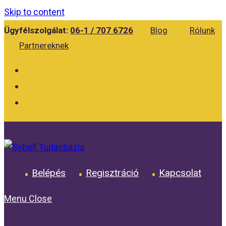
Skip to content
Ügyfélszolgálat:
06-1 / 707 6726
Blog
Rólunk
Partnereknek
Belépés
Regisztráció
Kapcsolat
Menu
Close