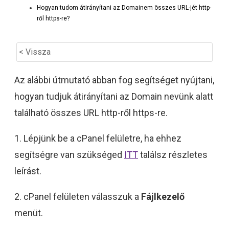
Hogyan tudom átirányítani az Domainem összes URL-jét http-
ről https-re?
< Vissza
Az alábbi útmutató abban fog segítséget nyújtani,
hogyan tudjuk átirányítani az Domain nevünk alatt
található összes URL http-ről https-re.
1. Lépjünk be a cPanel felületre, ha ehhez
segítségre van szükséged
ITT
találsz részletes
leírást.
2. cPanel felületen válasszuk a
Fájlkezelő
menüt.