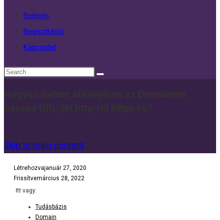
Belépés
Regisztráció
Kapcsolat
Hogyan tudom átirányítani az Domainem
összes URL-jét http-ről https-re?
Skip to main content
Létrehozva
január 27, 2020
Frissítve
március 28, 2022
Itt vagy:
Tudásbázis
Domain