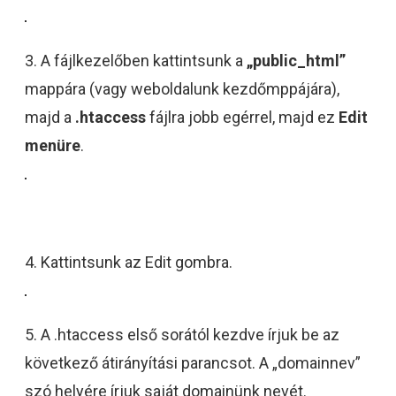
3. A fájlkezelőben kattintsunk a
„public_html”
mappára (vagy weboldalunk kezdőmppájára),
majd a
.htaccess
fájlra jobb egérrel, majd ez
Edit
menüre
.
4. Kattintsunk az Edit gombra.
5. A .htaccess első sorától kezdve írjuk be az
következő átirányítási parancsot. A „domainnev”
szó helyére írjuk saját domainünk nevét.