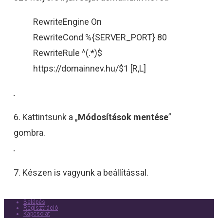
RewriteEngine On
RewriteCond %{SERVER_PORT} 80
RewriteRule ^(.*)$
https://domainnev.hu/$1 [R,L]
6. Kattintsunk a „
Módosítások mentése
”
gombra.
7. Készen is vagyunk a beállítással.
Belépés
Regisztráció
Kapcsolat