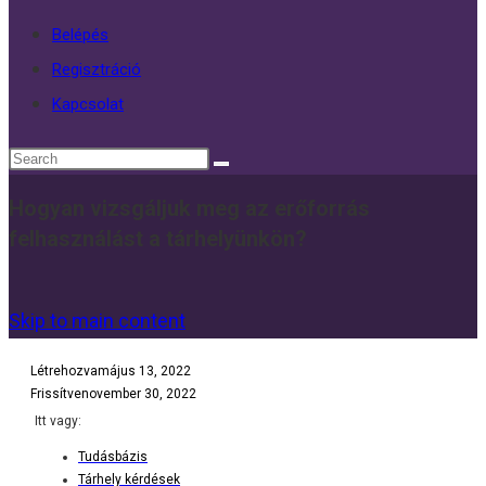
Belépés
Regisztráció
Kapcsolat
Hogyan vizsgáljuk meg az erőforrás
felhasználást a tárhelyünkön?
Skip to main content
Létrehozva
május 13, 2022
Frissítve
november 30, 2022
Itt vagy:
Tudásbázis
Tárhely kérdések