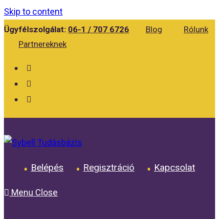
Skip to content
Ügyfélszolgálat:
06-1 / 707 6726
Blog
Rólunk
Partnereknek
Belépés
Regisztráció
Kapcsolat
Menu
Close