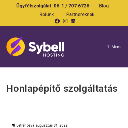
Skip
Ügyfélszolgálat:
06-1 / 707 6726
Blog
to
Rólunk
Partnereknek
content
Menu
Honlapépítő szolgáltatás
Létrehozva
augusztus 31, 2022