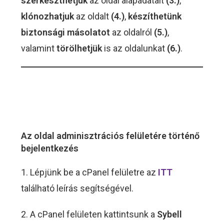
szerkeszthetjük
az oldal alapadatait
(3.)
,
klónozhatjuk
az oldalt
(4.)
,
készíthetünk
biztonsági másolatot
az oldalról
(5.)
,
valamint
törölhetjük
is az oldalunkat
(6.)
.
Az oldal adminisztrációs felületére történő
bejelentkezés
1. Lépjünk be a cPanel felületre az
ITT
található leírás segítségével.
2. A cPanel felületen kattintsunk a
Sybell