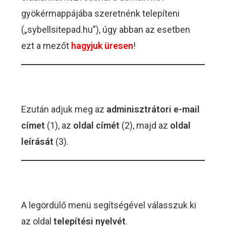
gyökérmappájába szeretnénk telepíteni
(„sybellsitepad.hu”), úgy abban az esetben
ezt a mezőt
hagyjuk üresen
!
Ezután adjuk meg az
adminisztrátori e-mail
címet
(1), az
oldal címét
(2), majd az
oldal
leírását
(3).
A legördülő menü segítségével válasszuk ki
az oldal
telepítési nyelvét
.