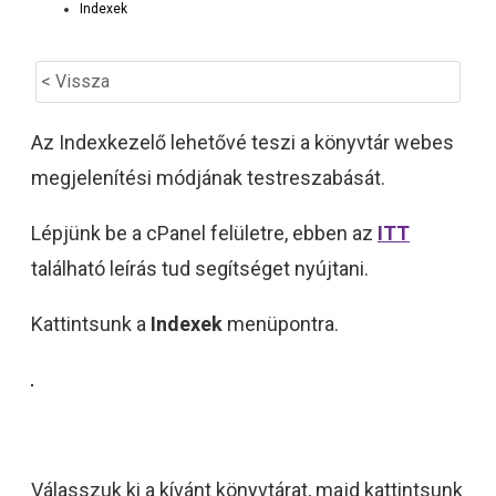
Indexek
< Vissza
Az Indexkezelő lehetővé teszi a könyvtár webes
megjelenítési módjának testreszabását.
Lépjünk be a cPanel felületre, ebben az
ITT
található leírás tud segítséget nyújtani.
Kattintsunk a
Indexek
menüpontra.
Válasszuk ki a kívánt könyvtárat, majd kattintsunk