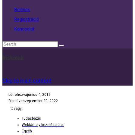
Belépés
Regisztráció
Kapcsolat
Indexek
Skip to main content
Létrehozva
június 4, 2019
Frissítve
szeptember 30, 2022
Itt vagy:
Tudásbázis
Webtárhely kezelő felület
Egyéb