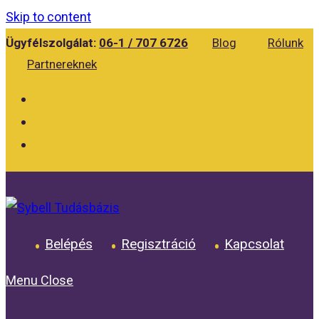
Skip to content
Ügyfélszolgálat:
06-1 / 707 6726
Blog
Rólunk
Partnereknek
Belépés
Regisztráció
Kapcsolat
Menu
Close