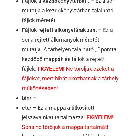
Fájlok a kezdőkönyvtárban.
– Ez a sor
mutatja a kezdőkönyvtárban található
fájlok méretét
Fájlok rejtett alkönyvtárakban.
– Ez a
sor a rejtett állományok méretét
mutatja. A tárhelyen található „.” ponttal
kezdődő mappák és fájlok a rejtett
fájlok.
FIGYELEM!
Ne töröljük ezeket a
fájlokat, mert hibát okozhatnak a tárhely
működésében!
bin/
–
etc/
– Ez a mappa a titkosított
jelszavainkat tartalmazza.
FIGYELEM!
Soha ne töröljük a mappa tartalmát!