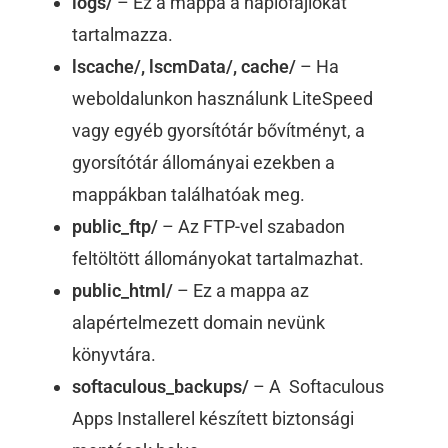
logs/
– Ez a mappa a naplófájlokat
tartalmazza.
lscache/, lscmData/, cache/
– Ha
weboldalunkon használunk LiteSpeed
vagy egyéb gyorsítótár bővítményt, a
gyorsítótár állományai ezekben a
mappákban találhatóak meg.
public_ftp/
– Az FTP-vel szabadon
feltöltött állományokat tartalmazhat.
public_html/
– Ez a mappa az
alapértelmezett domain nevünk
könyvtára.
softaculous_backups/
– A Softaculous
Apps Installerel készített biztonsági