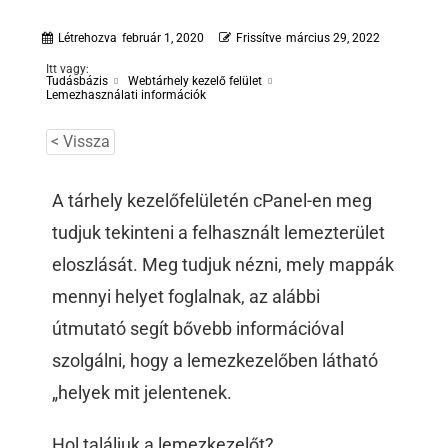
Létrehozva
február 1, 2020
Frissítve
március 29, 2022
Itt vagy:
Tudásbázis
Webtárhely kezelő felület
Lemezhasználati információk
< Vissza
A tárhely kezelőfelületén cPanel-en meg
tudjuk tekinteni a felhasznált lemezterület
eloszlását. Meg tudjuk nézni, mely mappák
mennyi helyet foglalnak, az alábbi
útmutató segít bővebb információval
szolgálni, hogy a lemezkezelőben látható
„helyek mit jelentenek.
Hol találjuk a lemezkezelőt?