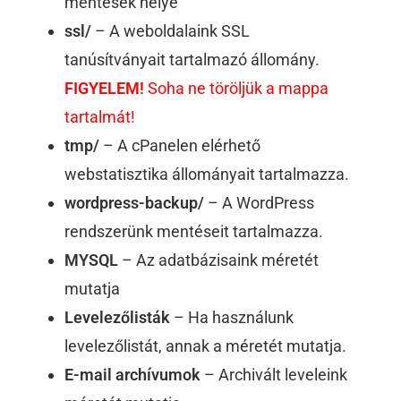
mentések helye
ssl/
– A weboldalaink SSL
tanúsítványait tartalmazó állomány.
FIGYELEM!
Soha ne töröljük a mappa
tartalmát!
tmp/
– A cPanelen elérhető
webstatisztika állományait tartalmazza.
wordpress-backup/
– A WordPress
rendszerünk mentéseit tartalmazza.
MYSQL
– Az adatbázisaink méretét
mutatja
Levelezőlisták
– Ha használunk
levelezőlistát, annak a méretét mutatja.
E-mail archívumok
– Archivált leveleink