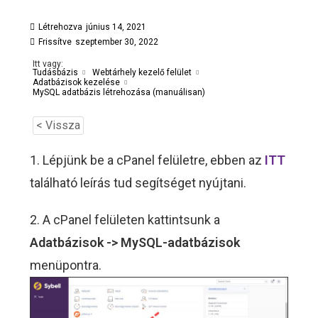
Létrehozva
június 14, 2021
Frissítve
szeptember 30, 2022
Itt vagy:
Tudásbázis
Webtárhely kezelő felület
Adatbázisok kezelése
MySQL adatbázis létrehozása (manuálisan)
< Vissza
1. Lépjünk be a cPanel felületre, ebben az
ITT
található leírás tud segítséget nyújtani.
2. A cPanel felületen kattintsunk a
Adatbázisok -> MySQL-adatbázisok
menüpontra.