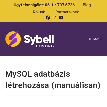
Skip
Ügyfélszolgálat:
06-1 / 707 6726
Blog
to
Rólunk
Partnereknek
content
Menu
MySQL adatbázis
létrehozása (manuálisan)