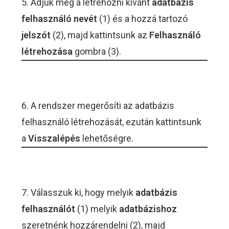
5. Adjuk meg a létrehozni kívánt
adatbázis
felhasználó nevét
(1) és a hozzá tartozó
jelszót
(2), majd kattintsunk az
Felhasználó
létrehozása
gombra (3).
6. A rendszer megerősíti az adatbázis
felhasználó létrehozását, ezután kattintsunk
a
Visszalépés
lehetőségre.
7. Válasszuk ki, hogy melyik
adatbázis
felhasználót
(1) melyik
adatbázishoz
szeretnénk hozzárendelni (2), majd