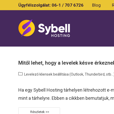
Skip
Ügyfélszolgálat:
06-1 / 707 6726
Blog
to
content
Mitől lehet, hogy a levelek késve érkezn
Post
Levelező kliensek beállítása (Outlook, Thunderbird, stb...
category:
Ha egy Sybell Hosting tárhelyen létrehozott e-m
mint a tárhelyre. Ebben a cikkben bemutatjuk, 
Mitől