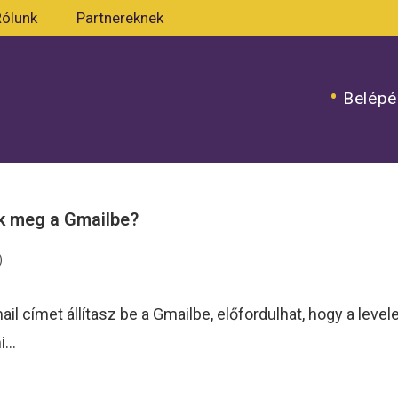
Rólunk
Partnereknek
Belépé
ek meg a Gmailbe?
)
ail címet állítasz be a Gmailbe, előfordulhat, hogy a lev
mi…