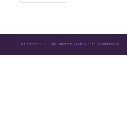
Lehet,
Hogy
A
Levelek
Késve
Érkeznek
Meg
A
Gmailbe?
© Copyright 2026.
Sybell Informatika Kft.
Minden jog fenntartva!