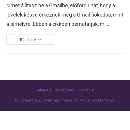
címet állítasz be a Gmailbe, előfordulhat, hogy a
levelek késve érkeznek meg a Gmail fiókodba, mint
a tárhelyre. Ebben a cikkben bemutatjuk, mi…
Mitől
Lehet,
Hogy
A
Levelek
Késve
Érkeznek
Meg
A
Gmailbe?
Belépés
Regisztráció
Kapcsolat
© Copyright 2026.
Sybell Informatika Kft.
Minden jog fenntartva!