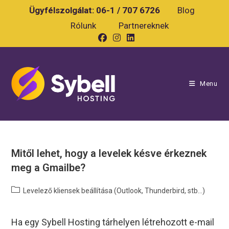
Skip
Ügyfélszolgálat:
06-1 / 707 6726
Blog
to
Rólunk
Partnereknek
content
Menu
Mitől lehet, hogy a levelek késve érkeznek
meg a Gmailbe?
Post
Levelező kliensek beállítása (Outlook, Thunderbird, stb...)
category:
Ha egy Sybell Hosting tárhelyen létrehozott e-mail