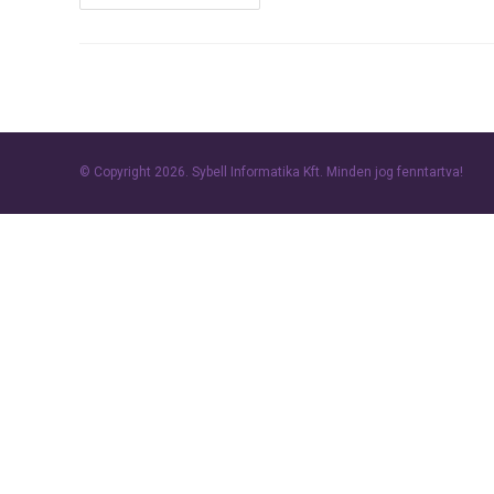
Virtuális
Szerver
Élesítése
© Copyright 2026.
Sybell Informatika Kft.
Minden jog fenntartva!