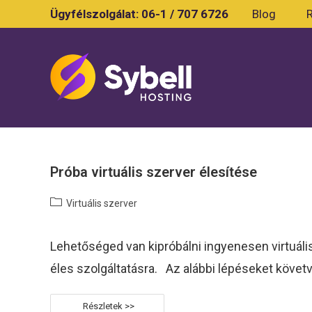
Skip
Ügyfélszolgálat:
06-1 / 707 6726
Blog
to
content
Próba virtuális szerver élesítése
Post
Virtuális szerver
category:
Lehetőséged van kipróbálni ingyenesen virtuális
éles szolgáltatásra. Az alábbi lépéseket követ
Próba