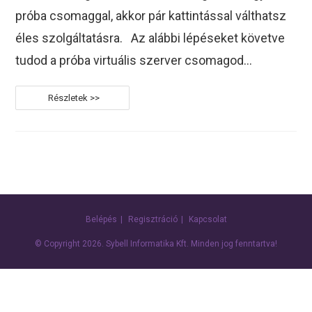
próba csomaggal, akkor pár kattintással válthatsz
éles szolgáltatásra. Az alábbi lépéseket követve
tudod a próba virtuális szerver csomagod…
Próba
Virtuális
Szerver
Élesítése
Belépés
Regisztráció
Kapcsolat
© Copyright 2026.
Sybell Informatika Kft.
Minden jog fenntartva!