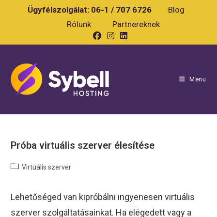
Skip
Ügyfélszolgálat:
06-1 / 707 6726
Blog
to
Rólunk
Partnereknek
content
Menu
Próba virtuális szerver élesítése
Post
Virtuális szerver
category:
Lehetőséged van kipróbálni ingyenesen virtuális
szerver szolgáltatásainkat. Ha elégedett vagy a