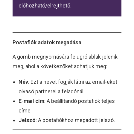
előhozható/elrejthető.
Postafiók adatok megadása
A gomb megnyomására felugró ablak jelenik
meg, ahol a következőket adhatjuk meg:
Név
: Ezt a nevet fogják látni az email-eket
olvasó partnerei a feladónál
E-mail cím
: A beállítandó postafiók teljes
címe
Jelszó
: A postafiókhoz megadott jelszó.