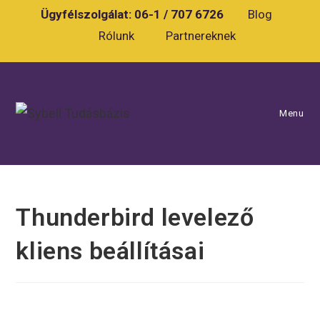
Skip
Ügyfélszolgálat:
06-1 / 707 6726
Blog
to
Rólunk
Partnereknek
content
Menu
Thunderbird levelező
kliens beállításai