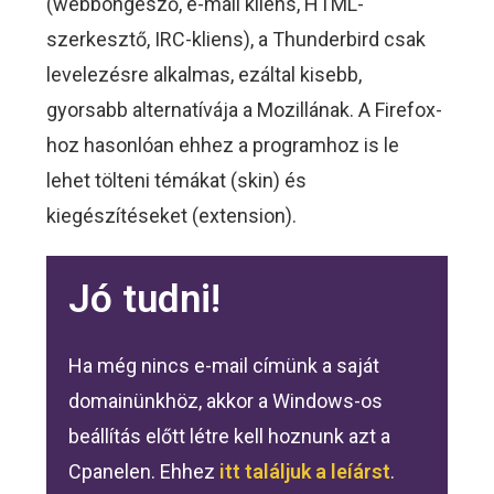
(webböngésző, e-mail kliens, HTML-
szerkesztő, IRC-kliens), a Thunderbird csak
levelezésre alkalmas, ezáltal kisebb,
gyorsabb alternatívája a Mozillának. A Firefox-
hoz hasonlóan ehhez a programhoz is le
lehet tölteni témákat (skin) és
kiegészítéseket (extension).
Jó tudni!
Ha még nincs e-mail címünk a saját
domainünkhöz, akkor a Windows-os
beállítás előtt létre kell hoznunk azt a
Cpanelen. Ehhez
itt találjuk a leíárst
.