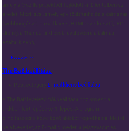
amely a Mozilla projektből fejlődött ki. Ellentétben az
eredeti Mozillával, amely egy többfunkciós alkalmazás
(webböngésző, e-mail kliens, HTML-szerkesztő, IRC-
kliens), a Thunderbird csak levelezésre alkalmas,
ezáltal kisebb,…
The Bat! beállítása
Post category:
E-mail kliens beállítása
A The Bat! levelező fiókbeállításaihoz kövesd a
cikkben leírt lépéseket1. lépés: A program
elindításakor a következő ablakot fogod kapni. Ide írd
be a Nevedet, az E-mail címedet, a jelszavadat és