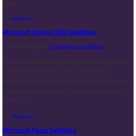
lépés:…
Microsoft Outlook 2007 beállítása
Post category:
E-mail kliens beállítása
A Microsoft Outlook 2007 fiókbeállításaihoz kövesd a
cikkben leírt lépéseket 1. lépés: Nyisd meg a
vezérlőpultot. Azon belül pedig kattints a Posta ikonra.
A felugró ablakon kattints a Profilok megjelenítése
gombra. 2.…
Microsoft Posta beállítása