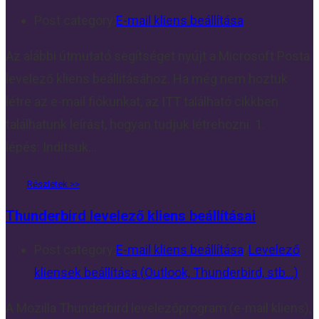
Post category:
E-mail kliens beállítása
Az alábbi útmutató segítséget nyújt a Microsoft Posta
levelező kliens beállításához. Ha még nem hoztuk
létre az e-mail fiókunkat, az ITT található cikkben
találhatunk leírást, hogyan tudjuk létrehozni. 1.
lépés: Indítsuk…
Thunderbird levelező kliens beállításai
Post category:
E-mail kliens beállítása
/
Levelező
kliensek beállítása (Outlook, Thunderbird, stb...)
A Mozilla Thunderbird levelezőprogram (e-mail kliens),