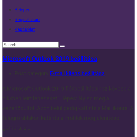
Belépés
Regisztráció
Kapcsolat
Microsoft Outlook 2019 beállítása
Post category:
E-mail kliens beállítása
A Microsoft Outlook 2019 fiókbeállításaihoz kövesd a
cikkben leírt lépéseket1. lépés: Nyisd meg a
vezérlőpultot. Azon belül pedig kattints a Mail ikonra. A
felugró ablakon kattints a Profilok megjelenítése
gombra. 2.…