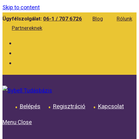
Skip to content
Ügyfélszolgálat:
06-1 / 707 6726
Blog
Rólunk
Partnereknek
Belépés
Regisztráció
Kapcsolat
Menu
Close