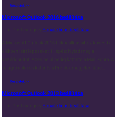
Microsoft Outlook 2016 beállítása
Post category:
E-mail kliens beállítása
A Microsoft Outlook 2016 fiókbeállításaihoz kövesd a
cikkben leírt lépéseket 1. lépés: Nyisd meg a
vezérlőpultot. Azon belül pedig kattints a Mail ikonra. A
felugró ablakon kattints a Profilok megjelenítése…
Microsoft Outlook 2013 beállítása
Post category:
E-mail kliens beállítása