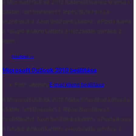
A Microsoft Outlook 2013 fiókbeállításaihoz kövesd a
cikkben leírt lépéseket 1. lépés: Nyisd meg a
vezérlőpultot. Azon belül pedig kattints a Posta ikonra.
A felugró ablakon kattints a Hozzáadás gombra. 2.
lépés:…
Microsoft Outlook 2010 beállítása
Post category:
E-mail kliens beállítása
A Microsoft Outlook 2010 fiókbeállításaihoz kövesd a
cikkben leírt lépéseket 1. lépés: Nyisd meg a
vezérlőpultot. Azon belül pedig kattints a Posta ikonra.
A felugró ablakon kattints a Hozzáadás gombra. 2.