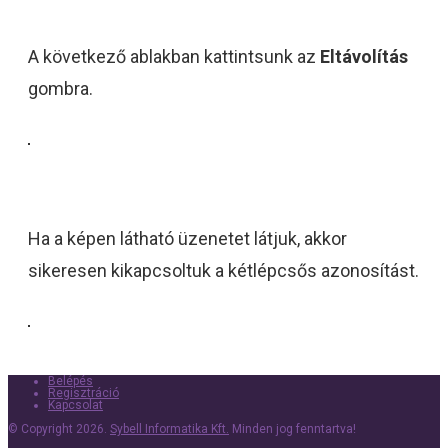
A következő ablakban kattintsunk az
Eltávolítás
gombra.
Ha a képen látható üzenetet látjuk, akkor
sikeresen kikapcsoltuk a kétlépcsős azonosítást.
Belépés
Regisztráció
Kapcsolat
© Copyright 2026.
Sybell Informatika Kft.
Minden jog fenntartva!