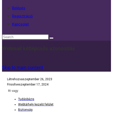
Belépés
Regisztráció
Kapcsolat
Webmail kétlépcsős azonosítás
Skip to main content
Létrehozva
szeptember 26, 2023
Frissítve
szeptember 17, 2024
Itt vagy:
Tudásbázis
Webtárhely kezelő felület
Biztonság