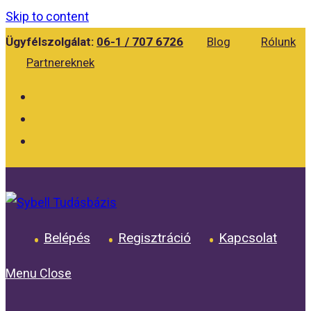
Skip to content
Ügyfélszolgálat:
06-1 / 707 6726
Blog
Rólunk
Partnereknek
Belépés
Regisztráció
Kapcsolat
Menu
Close