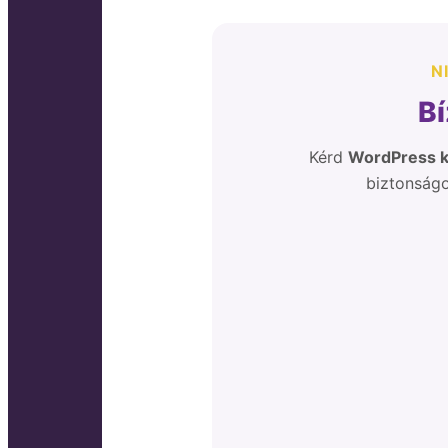
N
B
Kérd
WordPress k
biztonságo