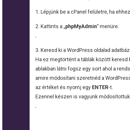
1. Lépjünk be a cPanel felületre, ha ehh
2. Kattints a „
phpMyAdmin
” menüre.
3. Keresd ki a WordPress oldalad adatbáz
Ha ez megtörtént a táblák között keresd k
ablakban látni fogsz egy sort ahol a rendsz
amire módosítani szeretnéd a WordPress f
az értéket és nyomj egy
ENTER
-t.
Ezennel készen is vagyunk módosítottuk