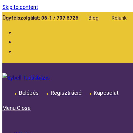
Skip to content
Ügyfélszolgálat:
06-1 / 707 6726
Blog
Rólunk
Belépés
Regisztráció
Kapcsolat
Menu
Close