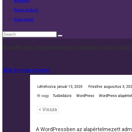
Belépés
Regisztráció
Kapcsolat
WordPress alapértelmezett adminisztrátor fel
Skip to main content
Létrehozva
január 13, 2020
Frissítve
augusztus 3, 20
Itt vagy:
Tudásbázis
WordPress
WordPress alapérte
< Vissza
A WordPressben az alapértelmezett admin