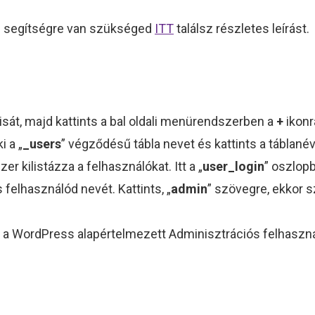
ez segítségre van szükséged
ITT
találsz részletes leírást.
isát, majd kattints a bal oldali menürendszerben a
+
ikonr
i a „
_users
” végződésű tábla nevet és kattints a táblanév
er kilistázza a felhasználókat. Itt a „
user_login
” oszlopb
elhasználód nevét. Kattints, „
admin
” szövegre, ekkor s
 a WordPress alapértelmezett Adminisztrációs felhaszná