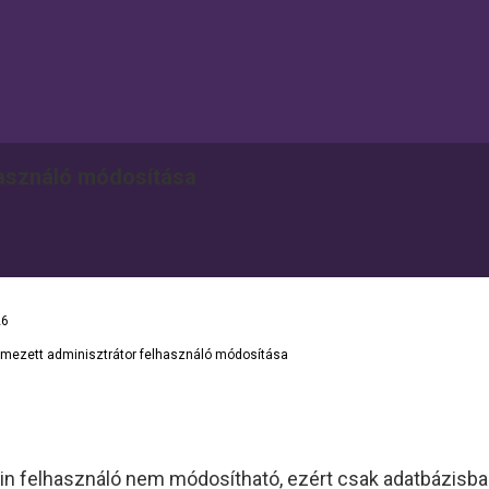
használó módosítása
26
lmezett adminisztrátor felhasználó módosítása
 felhasználó nem módosítható, ezért csak adatbázisban 