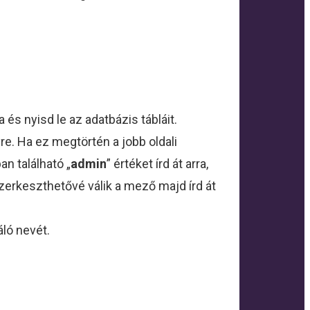
a és nyisd le az adatbázis tábláit.
re. Ha ez megtörtén a jobb oldali
an található „
admin
” értéket írd át arra,
zerkeszthetővé válik a mező majd írd át
ló nevét.