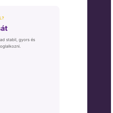
L?
sát
ad stabil, gyors és
oglalkozni.