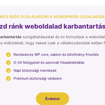
INCS IDŐD FOGLALKOZNI A WORDPRESS OLDALADDA
ízd ránk weboldalad
karbantartá
arbantartás
szolgáltatásunkat és mi biztosítjuk a weboldal
s működését, hogy neked csak a vállalkozásoddal kelljen f
Rendszeres WP core, sablon és bővítmény frissítés
0–24 felügyelet és azonnali hibadetektálás
Napi biztonsági mentések
Prémium biztonsági védelem
Érdekel