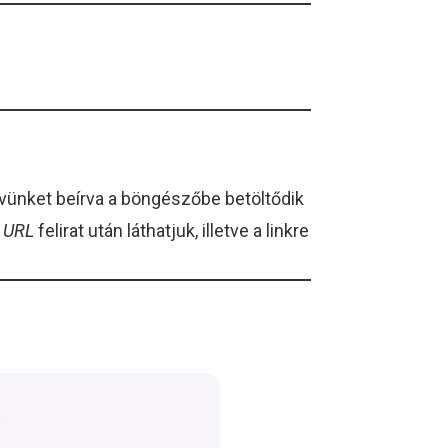
evünket beírva a böngészőbe betöltődik
r URL
felirat után láthatjuk, illetve a linkre
?