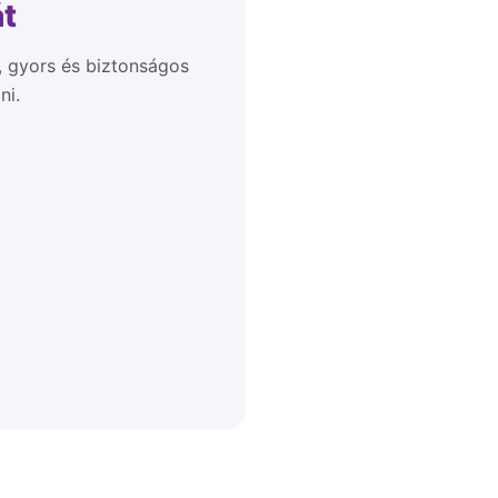
át
l, gyors és biztonságos
ni.