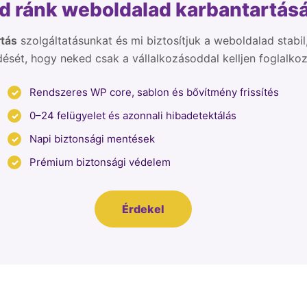
zd ránk weboldalad
karbantartás
tás
szolgáltatásunkat és mi biztosítjuk a weboldalad stabi
sét, hogy neked csak a vállalkozásoddal kelljen foglalkoz
Rendszeres WP core, sablon és bővítmény frissítés
0–24 felügyelet és azonnali hibadetektálás
Napi biztonsági mentések
Prémium biztonsági védelem
Érdekel