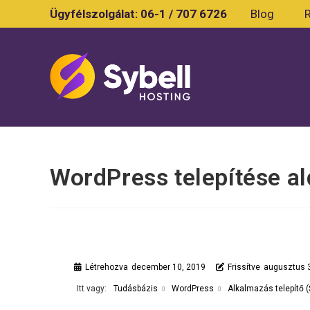
Skip
Ügyfélszolgálat:
06-1 / 707 6726
Blog
to
content
WordPress telepítése al
Létrehozva
december 10, 2019
Frissítve
augusztus 
Itt vagy:
Tudásbázis
WordPress
Alkalmazás telepítő 