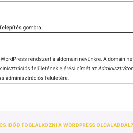
Telepítés
gombra.
 új WordPress rendszert a aldomain nevünkre. A domain n
inisztrációs felületének elérési címét az
Adminisztráto
ss adminisztrációs felületére.
CS IDŐD FOGLALKOZNI A WORDPRESS OLDALADDAL