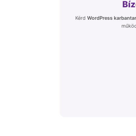
Bí
Kérd
WordPress karbantar
működé