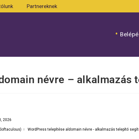
Rólunk
Partnereknek
Belépé
domain névre – alkalmazás t
3, 2026
WordPress telepítése aldomain névre - alkalmazás telepítő segí
(Softaculous)