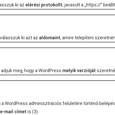
lasszuk ki az
elérési protokollt
, javasolt a „
https://
” beáll
válasszuk ki azt az
aldomaint
, amire telepíteni szeretn
l adjuk meg, hogy a WordPress
melyik verzióját
szeretnén
eg a WordPress adminisztrációs felületére történő belé
 e-mail címet
is (3).