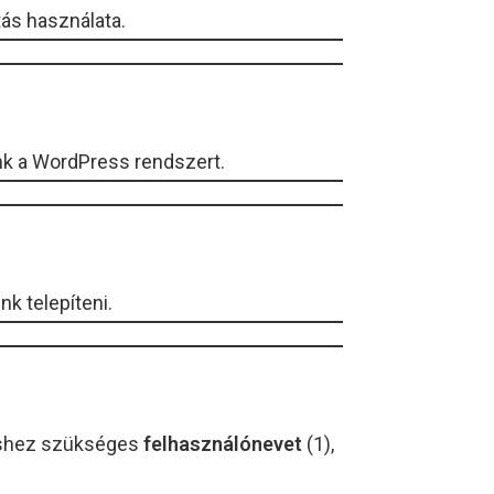
ítás használata.
énk a WordPress rendszert.
k telepíteni.
péshez szükséges
felhasználónevet
(1),